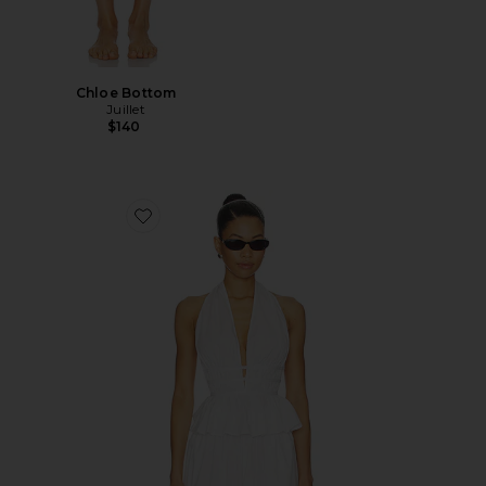
Chloe Bottom
Juillet
$140
Favorite Violet Top