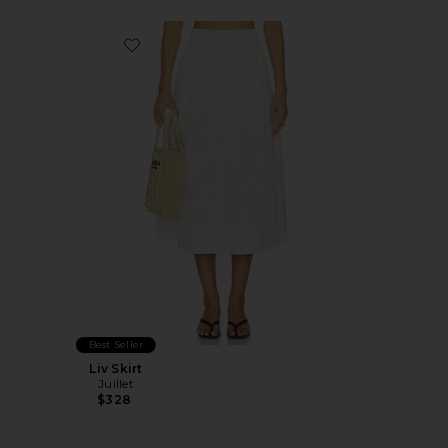
Favorite Liv Skirt
Best Seller
Liv Skirt
Juillet
$328