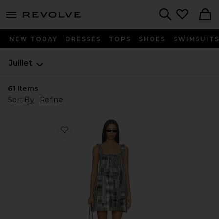
menu - shows more content
Revolve, Apparel & Fashion
Search
NEW TODAY
DRESSES
TOPS
SHOES
SWIMSUIT
Juillet
61
Items
Sort By
Refine
Favorite Lucy Dress