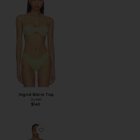
Ingrid Bikini Top
Juillet
$140
Favorite Olivia One Piece