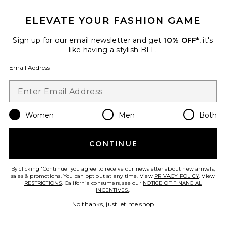
ELEVATE YOUR FASHION GAME
Sign up for our email newsletter and get
10% OFF*
, it's
like having a stylish BFF.
Email Address
Women
Men
Both
Ingrid Top
Juillet
$140
CONTINUE
By clicking 'Continue' you agree to receive our newsletter about new arrivals,
sales & promotions. You can opt out at any time. View
PRIVACY POLICY
. View
RESTRICTIONS
. California consumers, see our
NOTICE OF FINANCIAL
Favorite Liv Skirt
INCENTIVES.
.
No thanks, just let me shop