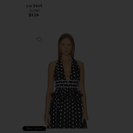
Liv Skirt
Juillet
$328
Favorite Violet Top
Best Seller