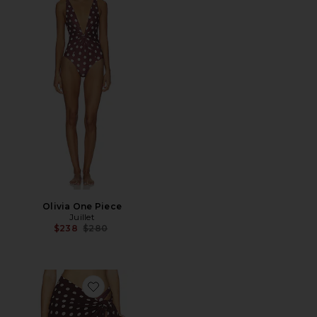
Olivia One Piece
Juillet
Previous price:
$238
$280
Favorite Paiges Pareo Skirt