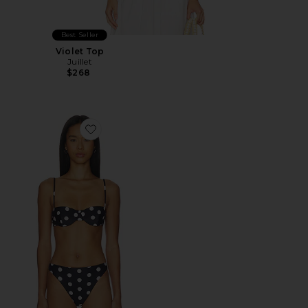
Best Seller
Violet Top
Juillet
$268
Favorite Ingrid Top