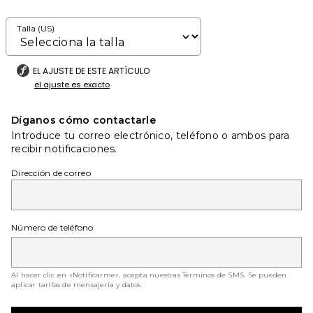
Talla (US)
EL AJUSTE DE ESTE ARTÍCULO
el ajuste es exacto
Díganos cómo contactarle
Introduce tu correo electrónico, teléfono o ambos para
recibir notificaciones.
Dirección de correo
Número de teléfono
Al hacer clic en «Notificarme», acepta nuestras
Términos de SMS
. Se pueden
aplicar tarifas de mensajería y datos.