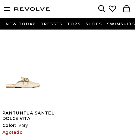
menu - shows more content
Revolve, Apparel & Fashion
Search
NEW TODAY
DRESSES
TOPS
SHOES
SWIMSUIT
PANTUNFLA SANTEL
DOLCE VITA
Color:
Ivory
Agotado