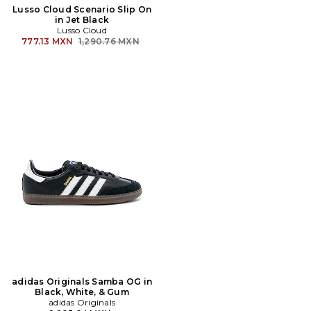
Lusso Cloud Scenario Slip On
in Jet Black
Lusso Cloud
Precio anterior:
777.13 MXN
1,290.76 MXN
adidas Originals Samba OG in
Black, White, & Gum
adidas Originals