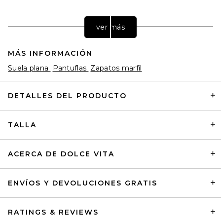
ver más
MÁS INFORMACIÓN
Suela plana
Pantuflas
Zapatos marfil
DETALLES DEL PRODUCTO
TALLA
Helsa Puffy Slide in Tan
Helsa
Precio anterior:
1,886.62 MXN
4,924.87 MXN
ACERCA DE DOLCE VITA
ENVÍOS Y DEVOLUCIONES GRATIS
RATINGS & REVIEWS