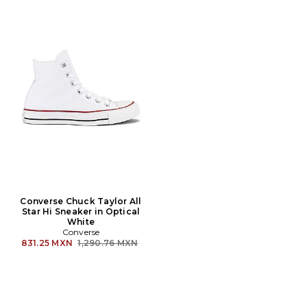
Converse Chuck Taylor All
Star Hi Sneaker in Optical
White
Converse
Precio anterior:
831.25 MXN
1,290.76 MXN